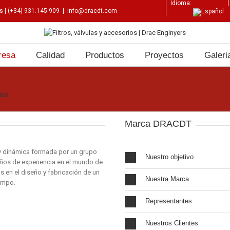
Idioma:
os
| (+34) 931.145.909
|
info@dracdt.com
resa
Calidad
Productos
Proyectos
Galeri
ios
Marca DRACDT
y dinámica formada por un grupo
Nuestro objetivo
años de experiencia en el mundo de
rtos en el diseño y fabricación de un
Nuestra Marca
ampo.
Representantes
Nuestros Clientes