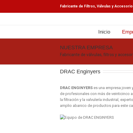
Fabricante de Filtros, Válvulas y Accesori
Inicio
Emp
NUESTRA EMPRESA
Fabricante de válvulas, filtros y accesor
DRAC Enginyers
DRAC ENGINYERS
es una empresa joven 
de profesionales con más de veinticinco 
la filtración y la valvulería industrial, expe
amplio abanico de productos para este c